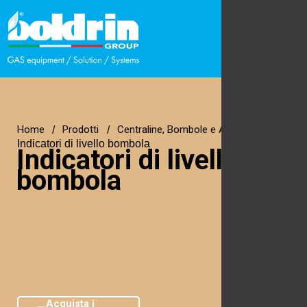
Home
Prodotti
Centraline, Bombole e Accessori
Indicatori di livello bombola
Indicatori di livello
bombola
Acquista i