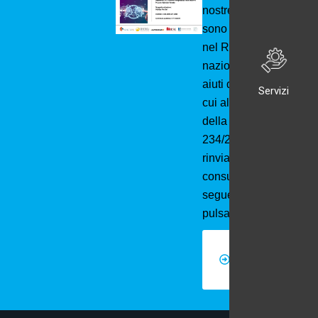
nostre imprese
sono contenuti
nel Registro
nazionale degli
aiuti di Stato di
Servizi
cui all’art. 52
della L.
234/2012 a cui si
rinvia e
consultabili al
seguente
pulsante
Registro
nazionale
degli aiuti
di Stato