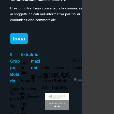
Presto inoltre il mio consenso alla comunicazione dei dati
ai soggetti indicati nell'informativa per fini di
comunicazione commerciale
Invia
Il
Extra
Infor
Associato e
Grup
mazi
Tipi
di
Tutte le società
sostenitore di:
po
oni
gas
hanno più di un
Bold
info@boldrintech.it
Prodotti
socio (
Boldrin
rin
Srl
–
Tag Srl
).
Soluzioni
Boldrin
Tecnologie
Applicazioni
per il gas
Tipi
Tag
di
gas