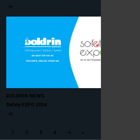
BOLDRIN NEWS
Safety EXPO 2024
1
2
Next
3
Last
4