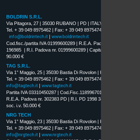
BOLDRIN S.R.L.
Via Pitagora, 27 | 35030 RUBANO | PD | ITALY
Tel. + 39 049 8975462 | Fax: + 39 049 8975474
info@boldrintech.it
|
www.boldrintech.it
Cod.fisc./partita IVA 01999600289 | R.E.A. Padova nr.
196985 | R.I. Padova nr. 01999600289 | Capitale Soc. i.v.
90.000 €
TAG S.R.L.
Via 1° Maggio, 25 | 35030 Bastia Di Rovolon | PD | ITALY
Tel. + 39 049 8975462 | Fax: + 39 049 8975474
info@tagtech.it
|
www.tagtech.it
Partita IVA 03310450287 | Cod.Fisc.11899670159
R.E.A. Padova nr. 302383 PD | R.I. PD 1998 34629 | Capitale
soc. i.v. 50.000 €
NRG TECH
Via 1° Maggio, 23 | 35030 Bastia Di Rovolon | PD | ITALY
Tel. + 39 049 8975462 | Fax: + 39 049 8975474
info@nrgtech.it
|
www.nrgtech.it