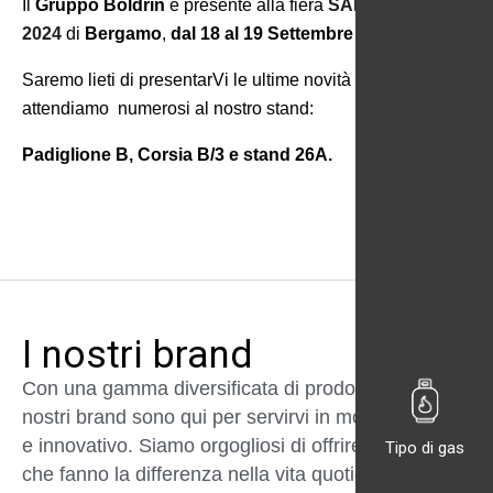
Il
Gruppo Boldrin
è presente alla fiera
SAFETY EXPO
2024
di
Bergamo
,
dal 18 al 19 Settembre 2024
.
Saremo lieti di presentarVi le ultime novità e Vi
attendiamo numerosi al nostro stand:
Padiglione B, Corsia B/3 e stand 26A.
I nostri brand
Con una gamma diversificata di prodotti e servizi, i
nostri brand sono qui per servirvi in modo affidabile
e innovativo. Siamo orgogliosi di offrire soluzioni
Tipo di gas
che fanno la differenza nella vita quotidiana dei