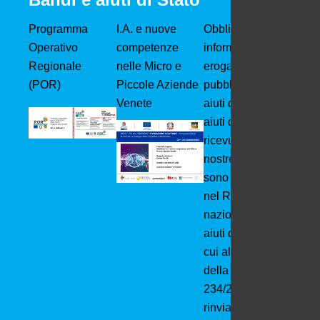
Programma
I.A. e nuove
Obblighi
Operativo
competenze
informativi per le
Regionale
nelle Micro e
erogazioni
(POR)
Piccole Aziende
pubbliche: Gli
Venete
aiuti di Stato e gli
aiuti de minimis
ricevuti dalle
nostre imprese
sono contenuti
nel Registro
nazionale degli
aiuti di Stato di
cui all’art. 52
della L.
234/2012 a cui si
rinvia e