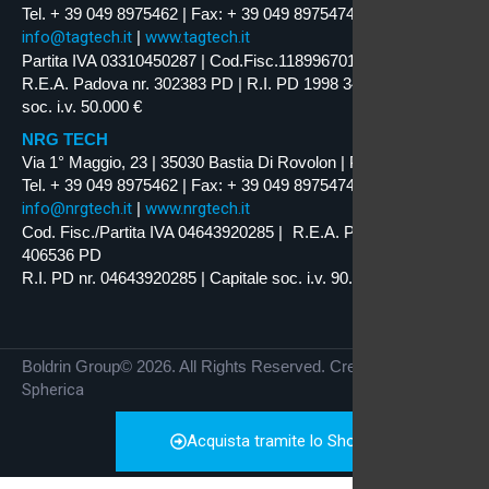
Tel. + 39 049 8975462 | Fax: + 39 049 8975474
info@tagtech.it
|
www.tagtech.it
Partita IVA 03310450287 | Cod.Fisc.11899670159
R.E.A. Padova nr. 302383 PD | R.I. PD 1998 34629 | Capitale
soc. i.v. 50.000 €
NRG TECH
Via 1° Maggio, 23 | 35030 Bastia Di Rovolon | PD | ITALY
Tel. + 39 049 8975462 | Fax: + 39 049 8975474
info@nrgtech.it
|
www.nrgtech.it
Cod. Fisc./Partita IVA 04643920285 | R.E.A. Padova nr.
406536 PD
R.I. PD nr. 04643920285 | Capitale soc. i.v. 90.000 €
Boldrin Group© 2026. All Rights Reserved. Credits by
Spherica
Acquista tramite lo Shop Online