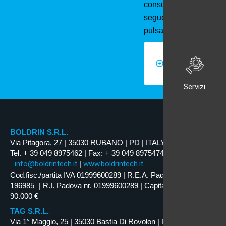
consultabili al
seguente
pulsante
Registro
nazionale
degli aiuti
di Stato
Servizi
BOLDRIN S.R.L.
Via Pitagora, 27 | 35030 RUBANO | PD | ITALY
Tel. + 39 049 8975462 | Fax: + 39 049 8975474
info@boldrintech.it
|
www.boldrintech.it
Cod.fisc./partita IVA 01999600289 | R.E.A. Padova nr.
196985 | R.I. Padova nr. 01999600289 | Capitale Soc. i.v.
90.000 €
TAG S.R.L.
Via 1° Maggio, 25 | 35030 Bastia Di Rovolon | PD | ITALY