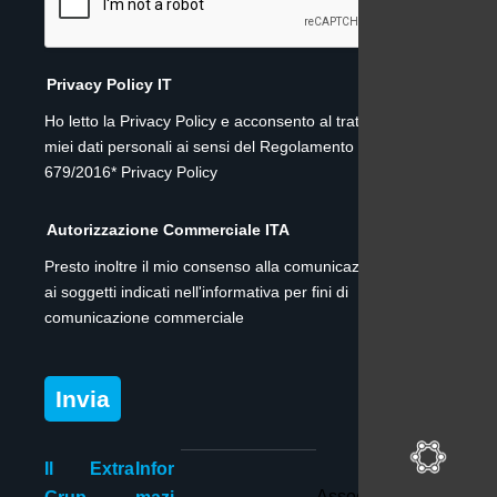
Privacy Policy IT
Ho letto la Privacy Policy e acconsento al trattamento dei
miei dati personali ai sensi del Regolamento (UE)
679/2016* Privacy Policy
Autorizzazione Commerciale ITA
Presto inoltre il mio consenso alla comunicazione dei dati
ai soggetti indicati nell'informativa per fini di
comunicazione commerciale
Invia
Il
Extra
Infor
Associato e