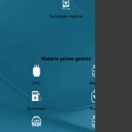
Tecnologie medicali
Materie prime gestite
LPG
Metano
Biometano
Biogas