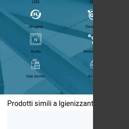
LNG
SNG
Idrogeno
Ossigeno
Azoto
Ammoniaca
Gas tecnici
Acqua
Prodotti simili a Igienizzanti