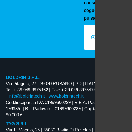
consultabili al
seguente
pulsante
Registro
nazionale
degli aiuti
di Stato
BOLDRIN S.R.L.
Via Pitagora, 27 | 35030 RUBANO | PD | ITALY
Tel. + 39 049 8975462 | Fax: + 39 049 8975474
info@boldrintech.it
|
www.boldrintech.it
Cod.fisc./partita IVA 01999600289 | R.E.A. Padova nr.
196985 | R.I. Padova nr. 01999600289 | Capitale Soc. i.v.
90.000 €
TAG S.R.L.
Via 1° Maggio, 25 | 35030 Bastia Di Rovolon | PD | ITALY