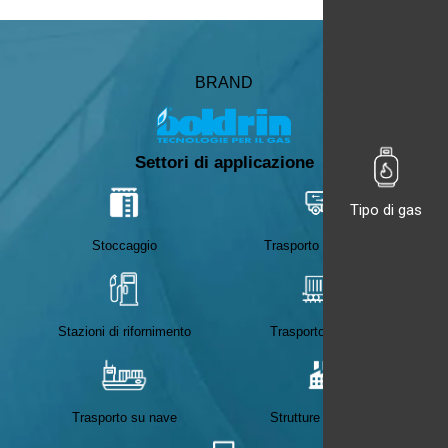
BRAND
Settori di applicazione
Tipo di gas
Stoccaggio
Trasporto su gomma
Stazioni di rifornimento
Trasporto su rotaie
Trasporto su nave
Strutture industriali