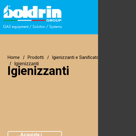
Home
Prodotti
Igienizzanti e Sanificatori per Ambienti
Igienizzanti
Igienizzanti
Acquista i