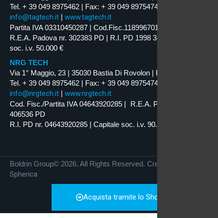
Tel. + 39 049 8975462 | Fax: + 39 049 8975474
info@tagtech.it
|
www.tagtech.it
Partita IVA 03310450287 | Cod.Fisc.11899670159
R.E.A. Padova nr. 302383 PD | R.I. PD 1998 34629 | Capitale
soc. i.v. 50.000 €
NRG TECH
Via 1° Maggio, 23 | 35030 Bastia Di Rovolon | PD | ITALY
Tel. + 39 049 8975462 | Fax: + 39 049 8975474
info@nrgtech.it
|
www.nrgtech.it
Cod. Fisc./Partita IVA 04643920285 | R.E.A. Padova nr.
406536 PD
R.I. PD nr. 04643920285 | Capitale soc. i.v. 90.000 €
Boldrin Group© 2026. All Rights Reserved. Credits by
Spherica
Acquista tramite lo Shop Online