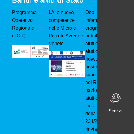
Bandi e aiuti di Stato
Programma
I.A. e nuove
Obblighi
Operativo
competenze
informativi per le
Regionale
nelle Micro e
erogazioni
(POR)
Piccole Aziende
pubbliche: Gli
Venete
aiuti di Stato e gli
aiuti de minimis
ricevuti dalle
nostre imprese
sono contenuti
nel Registro
nazionale degli
aiuti di Stato di
cui all’art. 52
Servizi
della L.
234/2012 a cui si
rinvia e