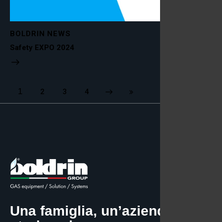
BOLDRIN NEWS
Safety EXPO 2024
1
2
Next
3
Last
4
Una famiglia, un’azienda, una