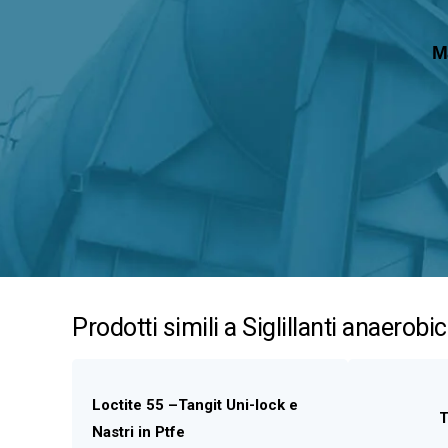
M
Prodotti simili a Siglillanti anaerobic
Loctite 55 –Tangit Uni-lock e
T
Nastri in Ptfe