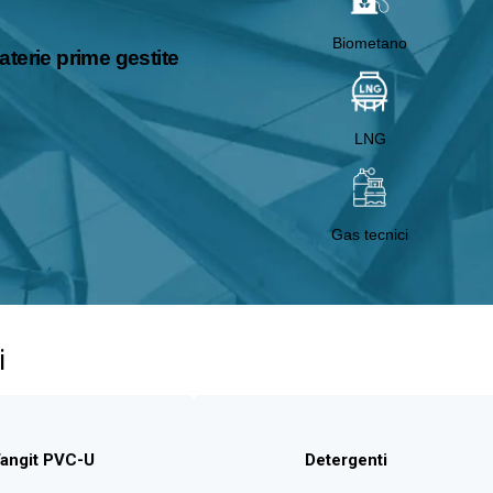
Biometano
aterie prime gestite
LNG
Gas tecnici
i
angit PVC-U
Detergenti