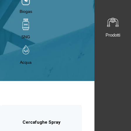
Biogas
Prodotti
SNG
Acqua
Cercafughe Spray