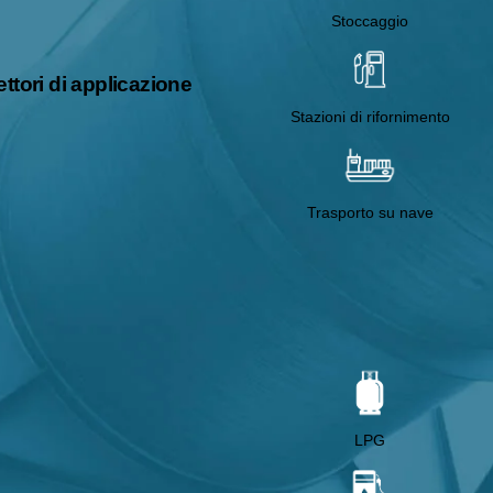
Stoccaggio
ettori di applicazione
Stazioni di rifornimento
Trasporto su nave
LPG