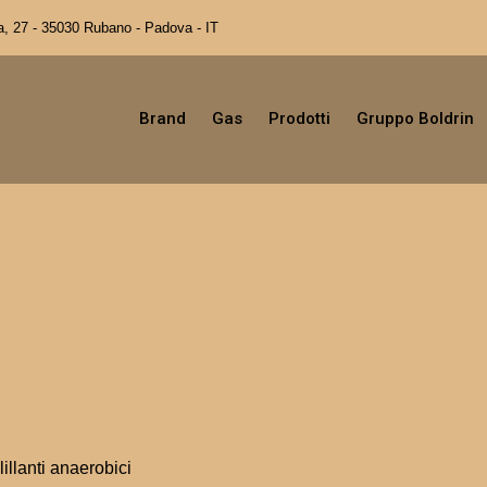
a, 27 - 35030 Rubano - Padova - IT
Brand
Gas
Prodotti
Gruppo Boldrin
lillanti anaerobici