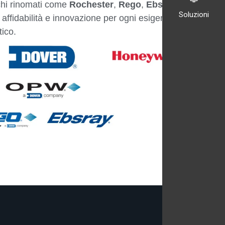
chi rinomati come
Rochester
,
Rego
,
Ebsray
,
Soluzioni
affidabilità e innovazione per ogni esigenza di
ico.