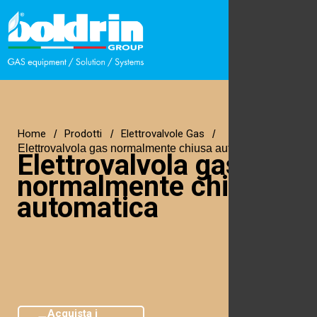
Home
Prodotti
Elettrovalvole Gas
Elettrovalvola gas normalmente chiusa automatica
Elettrovalvola gas
normalmente chiusa
automatica
Acquista i