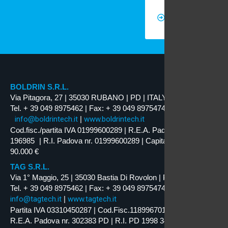
Registro
nazionale
degli aiuti
di Stato
BOLDRIN S.R.L.
Via Pitagora, 27 | 35030 RUBANO | PD | ITALY
Tel. + 39 049 8975462 | Fax: + 39 049 8975474
info@boldrintech.it
|
www.boldrintech.it
Cod.fisc./partita IVA 01999600289 | R.E.A. Padova nr.
196985 | R.I. Padova nr. 01999600289 | Capitale Soc. i.v.
90.000 €
TAG S.R.L.
Via 1° Maggio, 25 | 35030 Bastia Di Rovolon | PD | ITALY
Tel. + 39 049 8975462 | Fax: + 39 049 8975474
info@tagtech.it
|
www.tagtech.it
Partita IVA 03310450287 | Cod.Fisc.11899670159
R.E.A. Padova nr. 302383 PD | R.I. PD 1998 34629 | Capitale