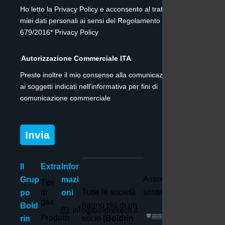
Ho letto la Privacy Policy e acconsento al trattamento dei
miei dati personali ai sensi del Regolamento (UE)
679/2016* Privacy Policy
Autorizzazione Commerciale ITA
Presto inoltre il mio consenso alla comunicazione dei dati
ai soggetti indicati nell'informativa per fini di
comunicazione commerciale
Invia
Il
Extra
Infor
Associato e
Grup
mazi
Tipi
di
Tutte le società
sostenitore di:
po
oni
gas
hanno più di un
Bold
info@boldrintech.it
Prodotti
socio (
Boldrin
rin