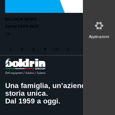
BOLDRIN NEWS
Safety EXPO 2024
Applicazioni
1
2
Next
3
Last
4
Una famiglia, un’azienda, una
storia unica.
Dal 1959 a oggi.