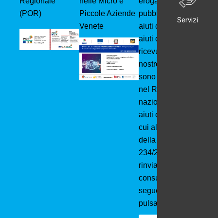
Regionale
nelle Micro e
erogazioni
(POR)
Piccole Aziende
pubbliche: Gli
Servizi
Venete
aiuti di Stato e gli
aiuti de minimis
ricevuti dalle
nostre imprese
sono contenuti
nel Registro
nazionale degli
aiuti di Stato di
cui all’art. 52
della L.
234/2012 a cui si
rinvia e
consultabili al
seguente
pulsante