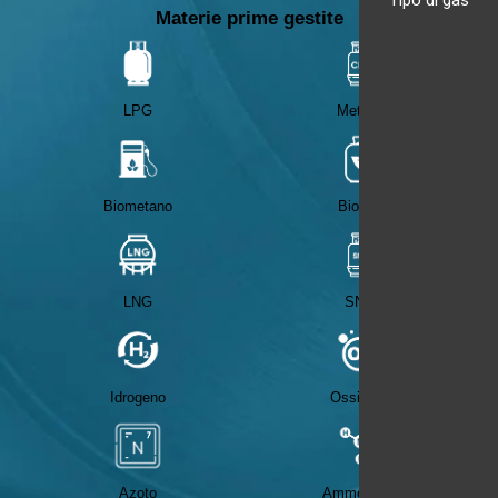
Tipo di gas
Materie prime gestite
LPG
Metano
Biometano
Biogas
LNG
SNG
Idrogeno
Ossigeno
Azoto
Ammoniaca