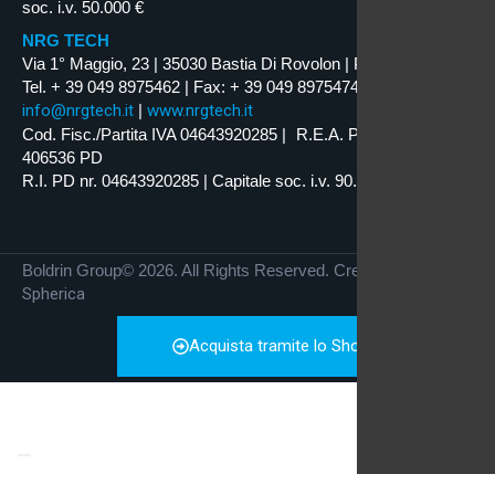
soc. i.v. 50.000 €
NRG TECH
Via 1° Maggio, 23 | 35030 Bastia Di Rovolon | PD | ITALY
Tel. + 39 049 8975462 | Fax: + 39 049 8975474
info@nrgtech.it
|
www.nrgtech.it
Cod. Fisc./Partita IVA 04643920285 | R.E.A. Padova nr.
406536 PD
R.I. PD nr. 04643920285 | Capitale soc. i.v. 90.000 €
Boldrin Group© 2026. All Rights Reserved. Credits by
Spherica
Acquista tramite lo Shop Online